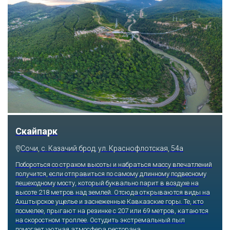
Парк «Ривьера»
Сочи, ул. Егорова, 1/6, микрорайон Центральный
Куда бы ни упал взгляд человека, он обязательно увидит здесь
что-то интересное, достойное занять значительное место в его
памяти и сердце. В парке множество привлекательных
скульптур, он всегда утопает в зелени и цветах. Не сосчитать
детских радостей: горок, каруселей, различных аттракционов.
Здесь комфортно заниматься спортом: есть теннисные корты и
уличные тренажеры.