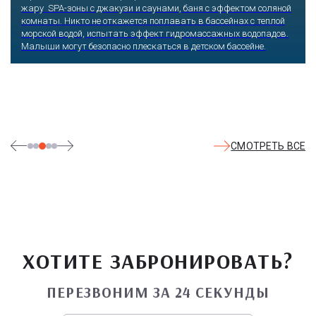
Оказавшись здесь, словно попадаешь в сказку: встречаешь
любимых героев русского фольклора, получаешь возможность
сколько душе угодно кататься на аттракционах европейского
уровня. Гости участвуют в увлекательных квестах и творческих
мастер-классах, прогуливаются по тематическим землям,
посещают дельфинарий, совариум, атомариум,
театрализованные и музыкальные постановки. И все эти
удовольствия - по единому входному билету.
СМОТРЕТЬ ВСЕ
ХОТИТЕ ЗАБРОНИРОВАТЬ?
ПЕРЕЗВОНИМ ЗА 24 СЕКУНДЫ