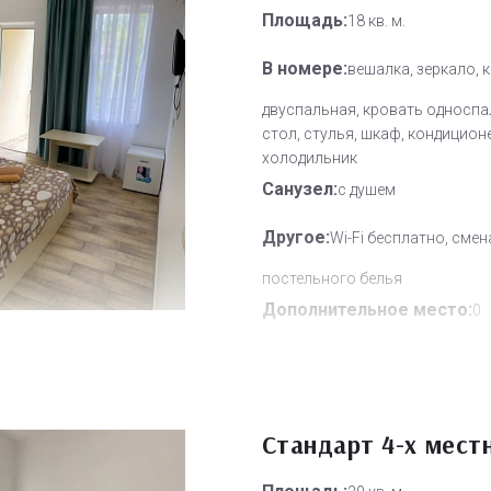
Площадь:
18 кв. м.
В номере:
вешалка, зеркало, 
двуспальная, кровать односпа
стол, стулья, шкаф, кондицион
холодильник
Санузел:
с душем
Другое:
Wi-Fi бесплатно, смен
постельного белья
Дополнительное место:
0
Стандарт 4-х мест