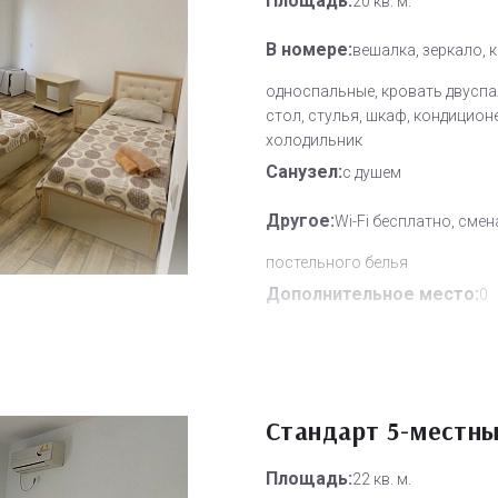
Площадь:
20 кв. м.
В номере:
вешалка, зеркало, 
односпальные, кровать двуспа
стол, стулья, шкаф, кондицион
холодильник
Санузел:
с душем
Другое:
Wi-Fi бесплатно, смен
постельного белья
Дополнительное место:
0
Стандарт 5-местн
Площадь:
22 кв. м.