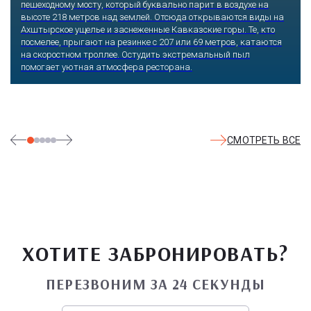
пешеходному мосту, который буквально парит в воздухе на
высоте 218 метров над землей. Отсюда открываются виды на
Ахштырское ущелье и заснеженные Кавказские горы. Те, кто
посмелее, прыгают на резинке с 207 или 69 метров, катаются
на скоростном троллее. Остудить экстремальный пыл
помогает уютная атмосфера ресторана.
СМОТРЕТЬ ВСЕ
ХОТИТЕ ЗАБРОНИРОВАТЬ?
ПЕРЕЗВОНИМ ЗА 24 СЕКУНДЫ