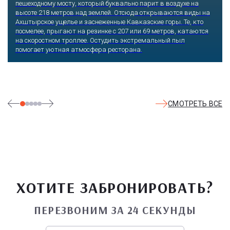
пешеходному мосту, который буквально парит в воздухе на
высоте 218 метров над землей. Отсюда открываются виды на
Ахштырское ущелье и заснеженные Кавказские горы. Те, кто
посмелее, прыгают на резинке с 207 или 69 метров, катаются
на скоростном троллее. Остудить экстремальный пыл
помогает уютная атмосфера ресторана.
СМОТРЕТЬ ВСЕ
ХОТИТЕ ЗАБРОНИРОВАТЬ?
ПЕРЕЗВОНИМ ЗА 24 СЕКУНДЫ