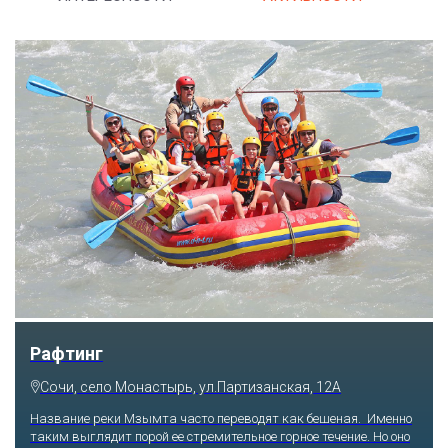
Рафтинг
Сочи, село Монастырь, ул.Партизанская, 12А
Название реки Мзымта часто переводят как бешеная. Именно
таким выглядит порой ее стремительное горное течение. Но оно