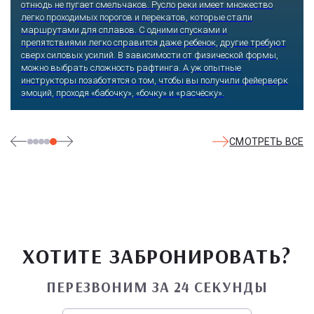
отнюдь не пугает смельчаков. Русло реки имеет множество
легко проходимых порогов и перекатов, которые стали
маршрутами для сплавов. С одними спусками и
препятствиями легко справится даже ребенок, другие требуют
сверх силовых усилий. В зависимости от физической формы,
можно выбрать сложность рафтинга. А уж опытные
инструкторы позаботятся о том, чтобы вы получили фейерверк
эмоций, проходя «бабочку», «бочку» и «расчёску».
СМОТРЕТЬ ВСЕ
ХОТИТЕ ЗАБРОНИРОВАТЬ?
ПЕРЕЗВОНИМ ЗА 24 СЕКУНДЫ