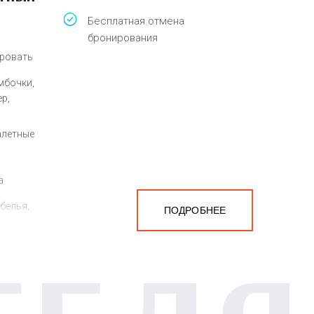
Бесплатная отмена
бронирования
кровать
мбочки,
ер,
алетные
а
белья,
ПОДРОБНЕЕ