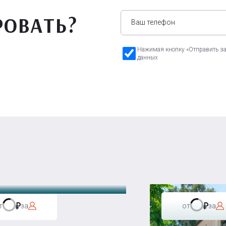
РОВАТЬ?
Нажимая кнопку «Отправить зая
данных
а Бавария
т
за
от
за