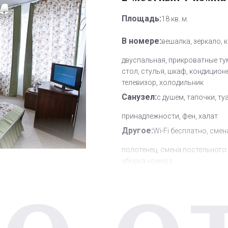
Площадь:
18 кв. м.
В номере:
вешалка, зеркало, 
двуспальная, прикроватные ту
стол, стулья, шкаф, кондицион
телевизор, холодильник
Санузел:
с душем, тапочки, ту
принадлежности, фен, халат
Другое:
Wi-Fi бесплатно, смен
полотенец, смена постельного 
уборка номера
Дополнительное место:
1