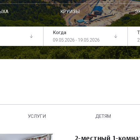
ЫХА
КРУИЗЫ
Э
Когда
Т
09.05.2026 - 19.05.2026
2
УСЛУГИ
ДЕТЯМ
2-местный 1-комн