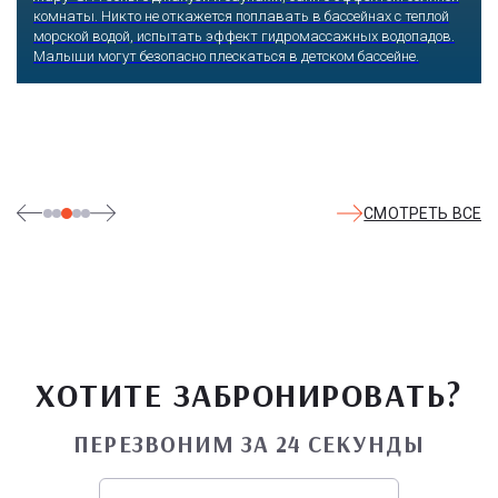
любимых героев русского фольклора, получаешь возможность
сколько душе угодно кататься на аттракционах европейского
уровня. Гости участвуют в увлекательных квестах и творчески
мастер-классах, прогуливаются по тематическим землям,
посещают дельфинарий, совариум, атомариум,
театрализованные и музыкальные постановки. И все эти
удовольствия - по единому входному билету.
СМОТРЕТЬ ВСЕ
ХОТИТЕ ЗАБРОНИРОВАТЬ?
ПЕРЕЗВОНИМ ЗА 24 СЕКУНДЫ