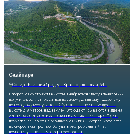
Скайпарк
Сочи, с. Казачий брод, ул. Краснофлотская, 54а
Побороться со страхом высоты и набраться массу впечатлений
получится, если отправиться по самому длинному подвесному
пешеходному мосту, который буквально парит в воздухе на
высоте 218 метров над землей. Отсюда открываются виды на
Ахштырское ущелье и заснеженные Кавказские горы. Те, кто
посмелее, прыгают на резинке с 207 или 69 метров, катаются
на скоростном троллее. Остудить экстремальный пыл
помогает уютная атмосфера ресторана.