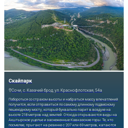
Парк «Ривьера»
Сочи, ул. Егорова, 1/6, микрорайон Центральный
Куда бы ни упал взгляд человека, он обязательно увидит здесь
что-то интересное, достойное занять значительное место в его
памяти и сердце. В парке множество привлекательных
скульптур, он всегда утопает в зелени и цветах. Не сосчитать
детских радостей: горок, каруселей, различных аттракционов.
Здесь комфортно заниматься спортом: есть теннисные корты и