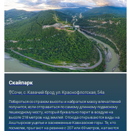
Скайпарк
Сочи, с. Казачий брод, ул. Краснофлотская, 54а
Побороться со страхом высоты и набраться массу впечатлений
получится, если отправиться по самому длинному подвесному
пешеходному мосту, который буквально парит в воздухе на
высоте 218 метров над землей. Отсюда открываются виды на
Ахштырское ущелье и заснеженные Кавказские горы. Те, кто
посмелее, прыгают на резинке с 207 или 69 метров, катаются