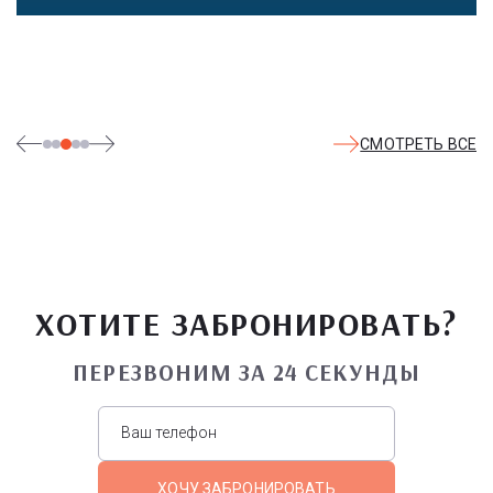
мастер-классах, прогуливаются по тематическим землям,
посещают дельфинарий, совариум, атомариум,
театрализованные и музыкальные постановки. И все эти
удовольствия - по единому входному билету.
СМОТРЕТЬ ВСЕ
ХОТИТЕ ЗАБРОНИРОВАТЬ?
ПЕРЕЗВОНИМ ЗА 24 СЕКУНДЫ
ХОЧУ ЗАБРОНИРОВАТЬ