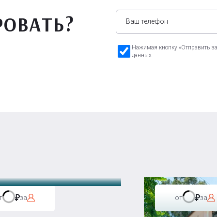
РОВАТЬ?
Нажимая кнопку «Отправить зая
данных
а Бавария
т
за
от
за