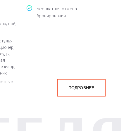
Бесплатная отмена
бронирования
кладной,
стулья,
ционер,
суды,
ная
левизор,
йник
летные
ПОДРОБНЕЕ