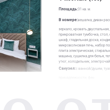
Площадь:
31 кв. м.
В номере:
вешалка, диван рас
зеркало, кровать двуспальная,
прикроватная тумбочка, стол, 
шкаф, гладильная доска, конди
микроволновая печь, набор по
плита электрическая, стираль
машина, сушилка для белья, те
утюг, холодильник, электроча
Санузел:
с ванной/душем, туа
принадлежности, фен
Другое:
Wi-Fi бесплатно
Дополнительное место:
0