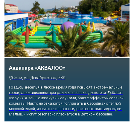
Тематический парк развлечений «Сочи
Парк»
Сочи, Олимпийский проспект, 21
Оказавшись здесь, словно попадаешь в сказку: встречаешь
любимых героев русского фольклора, получаешь возможность
сколько душе угодно кататься на аттракционах европейского
уровня. Гости участвуют в увлекательных квестах и творческих
мастер-классах, прогуливаются по тематическим землям,
посещают дельфинарий, совариум, атомариум,
театрализованные и музыкальные постановки. И все эти