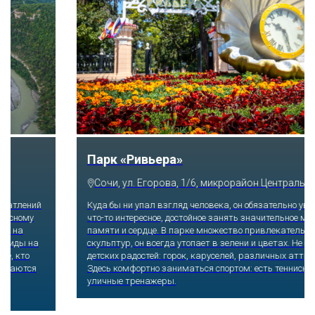
Скайпарк
Сочи, с. Казачий брод, ул. Краснофлотская, 54а
Побороться со страхом высоты и набраться массу впечатлений
получится, если отправиться по самому длинному подвесному
пешеходному мосту, который буквально парит в воздухе на
высоте 218 метров над землей. Отсюда открываются виды на
Ахштырское ущелье и заснеженные Кавказские горы. Те, кто
посмелее, прыгают на резинке с 207 или 69 метров, катаются
на скоростном троллее. Остудить экстремальный пыл
помогает уютная атмосфера ресторана.