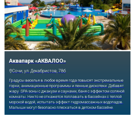
Тематический парк развлечений «Сочи
Парк»
Сочи, Олимпийский проспект, 21
Оказавшись здесь, словно попадаешь в сказку: встречаешь
любимых героев русского фольклора, получаешь возможность
сколько душе угодно кататься на аттракционах европейского
уровня. Гости участвуют в увлекательных квестах и творческих
мастер-классах, прогуливаются по тематическим землям,
посещают дельфинарий, совариум, атомариум,
театрализованные и музыкальные постановки. И все эти
удовольствия - по единому входному билету.