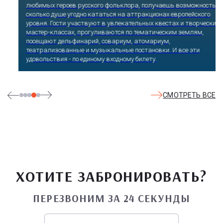
любимых героев русского фольклора, получаешь возможность
сколько душе угодно кататься на аттракционах европейского
уровня. Гости участвуют в увлекательных квестах и творческих
мастер-классах, прогуливаются по тематическим землям,
посещают дельфинарий, совариум, атомариум,
театрализованные и музыкальные постановки. И все эти
удовольствия - по единому входному билету.
СМОТРЕТЬ ВСЕ
ХОТИТЕ ЗАБРОНИРОВАТЬ?
ПЕРЕЗВОНИМ ЗА 24 СЕКУНДЫ