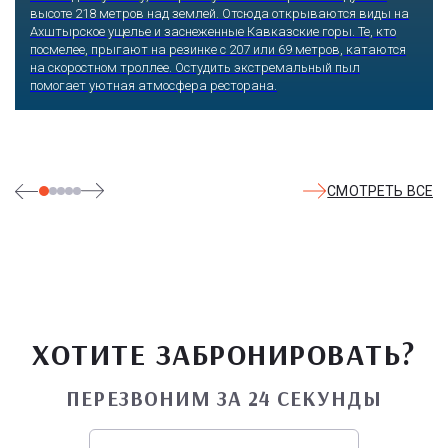
высоте 218 метров над землей. Отсюда открываются виды на
Ахштырское ущелье и заснеженные Кавказские горы. Те, кто
посмелее, прыгают на резинке с 207 или 69 метров, катаются
на скоростном троллее. Остудить экстремальный пыл
помогает уютная атмосфера ресторана.
СМОТРЕТЬ ВСЕ
ХОТИТЕ ЗАБРОНИРОВАТЬ?
ПЕРЕЗВОНИМ ЗА 24 СЕКУНДЫ