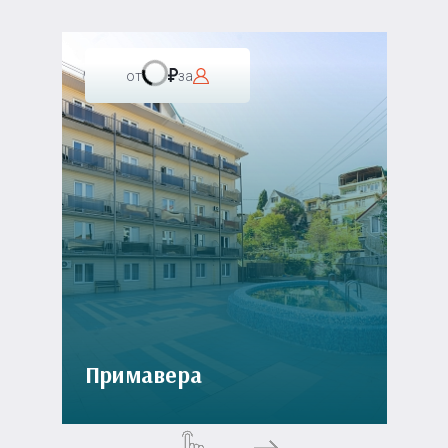
от
за
Примавера