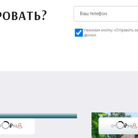
РОВАТЬ?
Нажимая кнопку «Отправить зая
данных
а Бавария
т
за
от
за