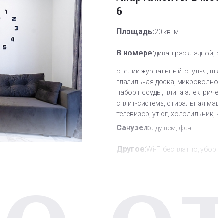
6
Площадь:
20 кв. м.
В номере:
диван раскладной, 
столик журнальный, стулья, ш
гладильная доска, микроволно
набор посуды, плита электриче
сплит-система, стиральная ма
телевизор, утюг, холодильник,
Санузел:
с душем, фен
Другое:
Wi-Fi бесплатно, убор
номера
Дополнительное место:
0