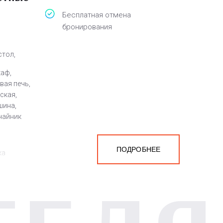
Бесплатная отмена
бронирования
стол,
каф,
вая печь,
ская,
шина,
 чайник
ПОДРОБНЕЕ
ка