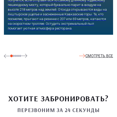
получится, если отправиться по самому длинному подвесному
пешеходному мосту, который буквально парит в воздухе на
высоте 218 метров над землей. Отсюда открываются виды на
Ахштырское ущелье и заснеженные Кавказские горы. Те, кто
посмелее, прыгают на резинке с 207 или 69 метров, катаются
на скоростном троллее. Остудить экстремальный пыл
помогает уютная атмосфера ресторана.
СМОТРЕТЬ ВСЕ
ХОТИТЕ ЗАБРОНИРОВАТЬ?
ПЕРЕЗВОНИМ ЗА 24 СЕКУНДЫ