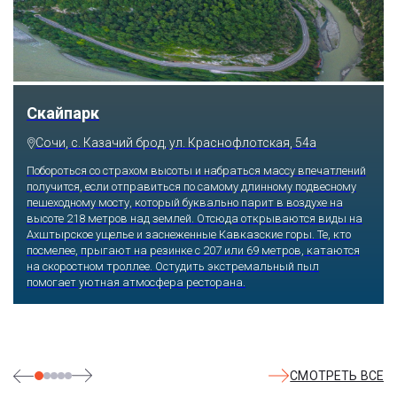
Скайпарк
Сочи, с. Казачий брод, ул. Краснофлотская, 54а
Побороться со страхом высоты и набраться массу впечатлений
получится, если отправиться по самому длинному подвесному
пешеходному мосту, который буквально парит в воздухе на
высоте 218 метров над землей. Отсюда открываются виды на
Ахштырское ущелье и заснеженные Кавказские горы. Те, кто
посмелее, прыгают на резинке с 207 или 69 метров, катаются
на скоростном троллее. Остудить экстремальный пыл
помогает уютная атмосфера ресторана.
СМОТРЕТЬ ВСЕ