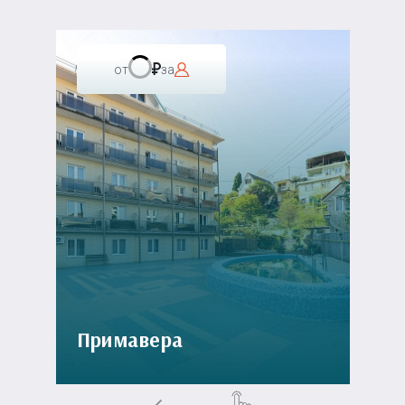
от
за
Примавера