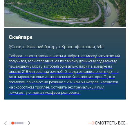
Скайпарк
Сочи, с. Казачий брод, ул. Краснофлотская, 54а
Побороться со страхом высоты и набраться массу впечатлений
получится, если отправиться по самому длинному подвесному
пешеходному мосту, который буквально парит в воздухе на
высоте 218 метров над землей. Отсюда открываются виды на
Ахштырское ущелье и заснеженные Кавказские горы. Те, кто
посмелее, прыгают на резинке с 207 или 69 метров, катаются
на скоростном троллее. Остудить экстремальный пыл
помогает уютная атмосфера ресторана.
СМОТРЕТЬ ВСЕ