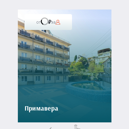
от
за
Примавера