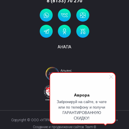
8 (8133) 70 270
АНАПА
Аврора
Забронируй на сайте, в чате
или по телефону и получи
ГАРАНТИРОВАННУЮ
СКИДКУ!
Copyright © ООО «УПРАВЛЯЮЩАЯ КОМПАНИЯ «КУРОРТМАКС»»
Создание и продвижение сайтов Team-B