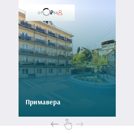
от
за
Примавера