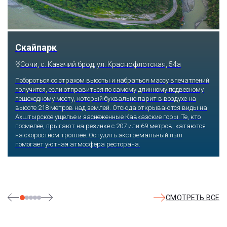
Скайпарк
Сочи, с. Казачий брод, ул. Краснофлотская, 54а
Побороться со страхом высоты и набраться массу впечатлений
получится, если отправиться по самому длинному подвесному
пешеходному мосту, который буквально парит в воздухе на
высоте 218 метров над землей. Отсюда открываются виды на
Ахштырское ущелье и заснеженные Кавказские горы. Те, кто
посмелее, прыгают на резинке с 207 или 69 метров, катаются
на скоростном троллее. Остудить экстремальный пыл
помогает уютная атмосфера ресторана.
СМОТРЕТЬ ВСЕ