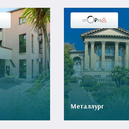
от
за
Металлург