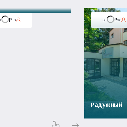
т
за
от
за
Радужный