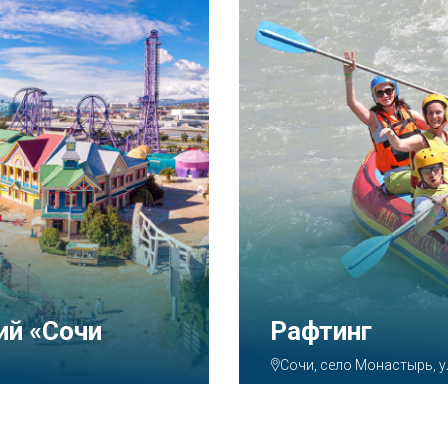
ий «Сочи
Рафтинг
Сочи, село Монастырь, у