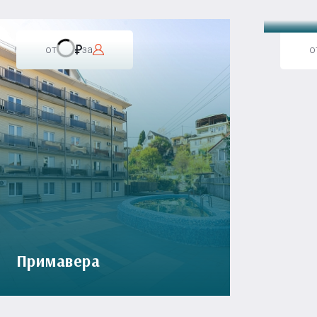
от
за
о
Примавера