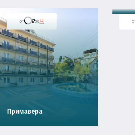
от
за
о
Примавера