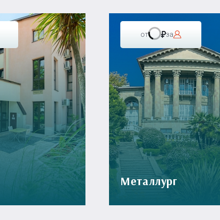
от
за
Металлург