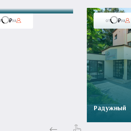
т
за
от
за
Радужный