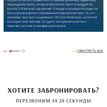
получится, если отправиться по самому длинному подвесному
пешеходному мосту, который буквально парит в воздухе на
высоте 218 метров над землей. Отсюда открываются виды на
Ахштырское ущелье и заснеженные Кавказские горы. Те, кто
посмелее, прыгают на резинке с 207 или 69 метров, катаются
на скоростном троллее. Остудить экстремальный пыл
помогает уютная атмосфера ресторана.
СМОТРЕТЬ ВСЕ
ХОТИТЕ ЗАБРОНИРОВАТЬ?
ПЕРЕЗВОНИМ ЗА 24 СЕКУНДЫ