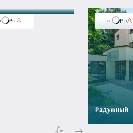
т
за
от
за
Радужный