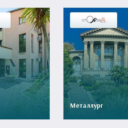
от
за
Металлург