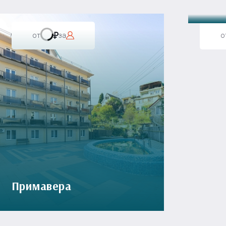
от
за
о
Примавера