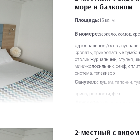
море и балконом
Площадь:
15 кв. м.
В номере:
зеркало, комод, кр
односпальные /одна двуспаль
кровать, прикроватные тумбоч
столик журнальный, стулья, ш
мини-холодильник, сейф, сплит
система, телевизор
Санузел:
с душем, тапочки, ту
принадлежности, фен
Другое:
Wi-Fi бесплатно, смен
полотенец, смена постельного 
уборка номера
Дополнительное место:
2-местный с видом
1