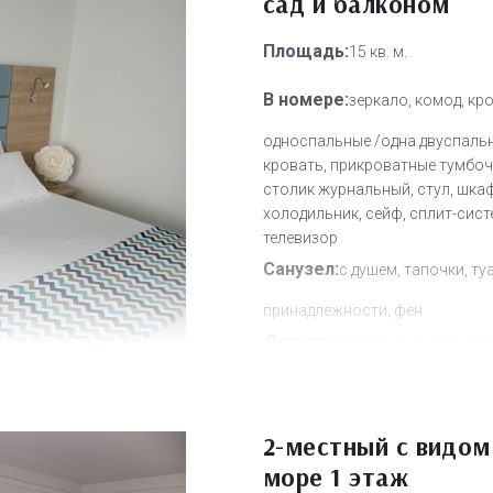
сад и балконом
Площадь:
15 кв. м.
В номере:
зеркало, комод, кр
односпальные /одна двуспаль
кровать, прикроватные тумбоч
столик журнальный, стул, шкаф
холодильник, сейф, сплит-сист
телевизор
Санузел:
с душем, тапочки, ту
принадлежности, фен
Другое:
Wi-Fi платно, смена п
смена постельного белья, убо
номера
Дополнительное место:
2-местный с видом
1
море 1 этаж