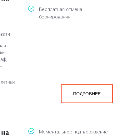
Бесплатная отмена
бронирования
овати
ная
ки,
каф,
-
алетные
ПОДРОБНЕЕ
а
белья,
 на
Моментальное подтверждение