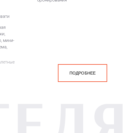
бронирования
овати
ная
ки,
, мини-
ема,
алетные
ПОДРОБНЕЕ
а
ТЕЛЯ
белья,