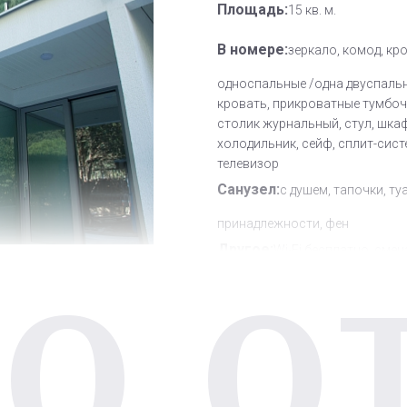
Площадь:
15 кв. м.
В номере:
зеркало, комод, кр
односпальные /одна двуспаль
кровать, прикроватные тумбоч
столик журнальный, стул, шкаф
холодильник, сейф, сплит-сист
телевизор
Санузел:
с душем, тапочки, ту
принадлежности, фен
Другое:
Wi-Fi бесплатно, смен
О О
полотенец, смена постельного 
уборка номера
Дополнительное место:
1