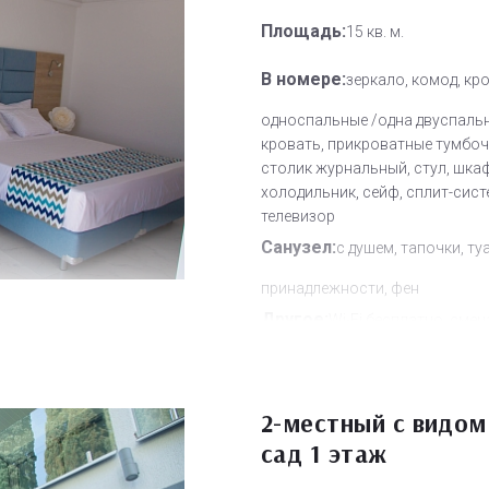
Площадь:
15 кв. м.
В номере:
зеркало, комод, кр
односпальные /одна двуспаль
кровать, прикроватные тумбоч
столик журнальный, стул, шкаф
холодильник, сейф, сплит-сист
телевизор
Санузел:
с душем, тапочки, ту
принадлежности, фен
Другое:
Wi-Fi бесплатно, смен
полотенец, смена постельного 
уборка номера
Дополнительное место:
2-местный с видом
1
сад 1 этаж