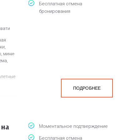
Бесплатная отмена
бронирования
овати
ная
ки,
, мини-
ема,
алетные
ПОДРОБНЕЕ
олотенец,
рка
 на
Моментальное подтверждение
Бесплатная отмена