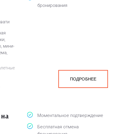
бронирования
овати
ная
ки,
, мини-
ема,
алетные
ПОДРОБНЕЕ
а
белья,
 на
Моментальное подтверждение
Бесплатная отмена