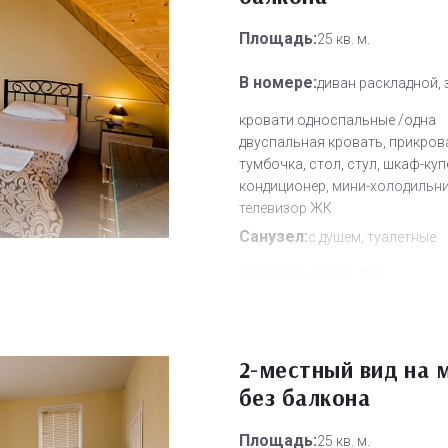
Площадь:
25 кв. м.
В номере:
диван раскладной, 
кровати односпальные /одна
двуспальная кровать, прикров
тумбочка, стол, стул, шкаф-куп
кондиционер, мини-холодильни
телевизор ЖК
Санузел:
с душем, туалетные
принадлежности, фен
Другое:
Wi-Fi бесплатно, смен
полотенец, смена постельного 
уборка номера
2-местный вид на 
Дополнительное место:
без балкона
2
Площадь:
25 кв. м.