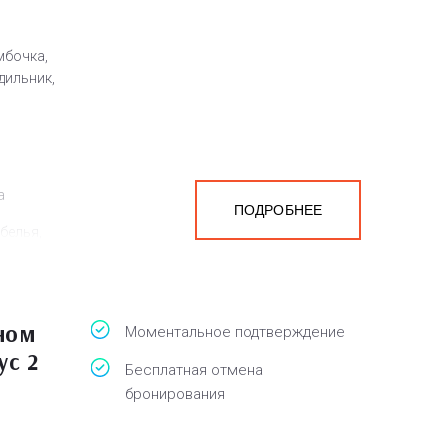
мбочка,
дильник,
а
ПОДРОБНЕЕ
белья,
ном
Моментальное подтверждение
ус 2
Бесплатная отмена
бронирования