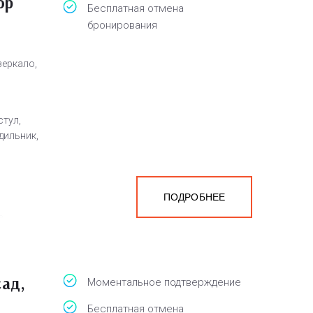
ор
Бесплатная отмена
бронирования
зеркало,
стул,
дильник,
ПОДРОБНЕЕ
а
белья,
сад,
Моментальное подтверждение
Бесплатная отмена