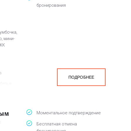
бронирования
умбочка,
р, мини-
 ЖК
а
ПОДРОБНЕЕ
белья,
вым
Моментальное подтверждение
з
Бесплатная отмена