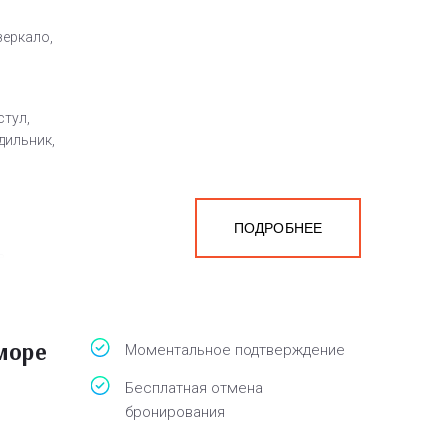
зеркало,
стул,
дильник,
ПОДРОБНЕЕ
а
белья,
 море
Моментальное подтверждение
Бесплатная отмена
бронирования