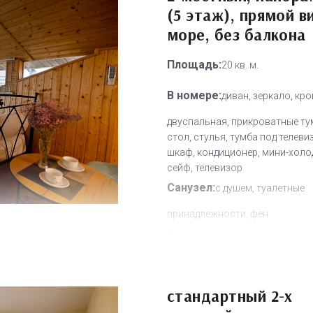
(5 этаж), прямой в
море, без балкона
Площадь:
20 кв. м.
В номере:
диван, зеркало, кр
двуспальная, прикроватные ту
стол, стулья, тумба под телеви
шкаф, кондиционер, мини-холо
сейф, телевизор
Санузел:
с душем, туалетные
принадлежности, фен
Другое:
Wi-Fi бесплатно, смен
полотенец, смена постельного 
уборка номера
стандартный 2-х
Дополнительное место:
0