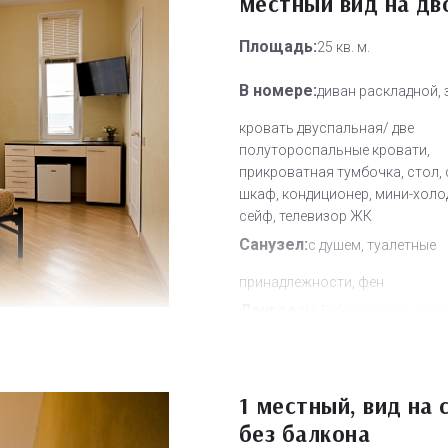
местный вид на дв
Площадь:
25 кв. м.
В номере:
диван раскладной, 
кровать двуспальная/ две
полутороспальные кровати,
прикроватная тумбочка, стол, 
шкаф, кондиционер, мини-холо
сейф, телевизор ЖК
Санузел:
с душем, туалетные
принадлежности, фен
Другое:
Wi-Fi бесплатно, смен
полотенец, смена постельного 
уборка номера
Дополнительное место:
1 местный, вид на 
0
без балкона