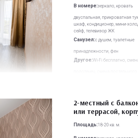
В номере:
зеркало, кровать
двуспальная, прикроватная ту
шкаф, кондиционер, мини-холо
сейф, телевизор ЖК
Санузел:
с душем, туалетные
принадлежности, фен
Другое:
Wi-Fi бесплатно, смен
полотенец, смена постельного 
уборка номера
Дополнительное место:
0
2-местный с балко
или террасой, корп
Площадь:
18-20 кв. м.