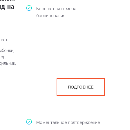
ид на
Бесплатная отмена
бронирования
овать
мбочки,
зор,
дильник,
ПОДРОБНЕЕ
а
белья,
Моментальное подтверждение