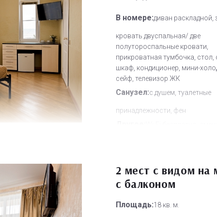
В номере:
диван раскладной, 
кровать двуспальная/ две
полутороспальные кровати,
прикроватная тумбочка, стол, 
шкаф, кондиционер, мини-холо
сейф, телевизор ЖК
Санузел:
с душем, туалетные
принадлежности, фен
Другое:
Wi-Fi бесплатно, смен
полотенец, смена постельного 
уборка номера
Дополнительное место:
2 мест с видом на
2
с балконом
Площадь:
18 кв. м.