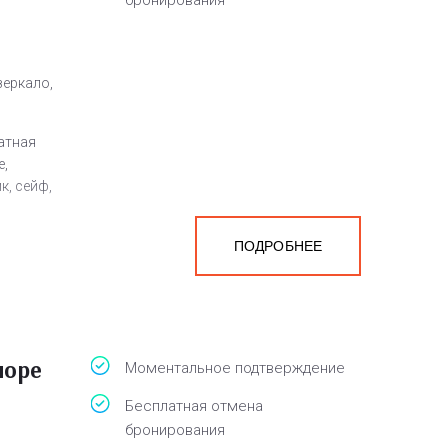
бронирования
зеркало,
атная
е,
к, сейф,
ПОДРОБНЕЕ
а
белья,
море
Моментальное подтверждение
Бесплатная отмена
бронирования