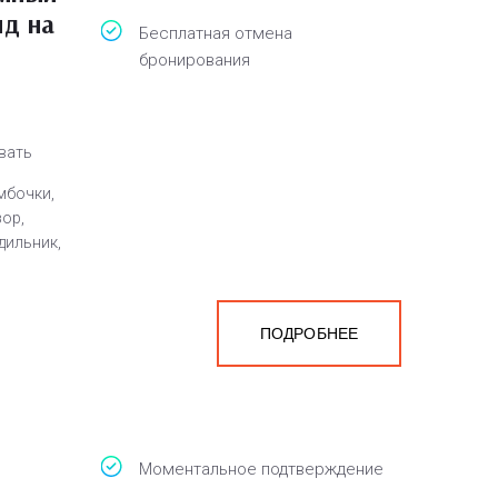
ид на
Бесплатная отмена
бронирования
овать
мбочки,
зор,
дильник,
ПОДРОБНЕЕ
а
белья,
Моментальное подтверждение