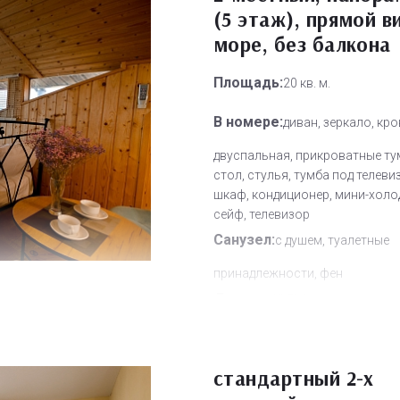
(5 этаж), прямой в
море, без балкона
Площадь:
20 кв. м.
В номере:
диван, зеркало, кр
двуспальная, прикроватные ту
стол, стулья, тумба под телеви
шкаф, кондиционер, мини-холо
сейф, телевизор
Санузел:
с душем, туалетные
принадлежности, фен
Другое:
Wi-Fi бесплатно, смен
полотенец, смена постельного 
уборка номера
стандартный 2-х
Дополнительное место:
0