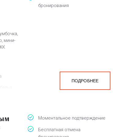
бронирования
умбочка,
р, мини-
 ЖК
а
ПОДРОБНЕЕ
белья,
вым
Моментальное подтверждение
з
Бесплатная отмена