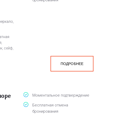
бронирования
зеркало,
атная
е,
к, сейф,
ПОДРОБНЕЕ
а
белья,
море
Моментальное подтверждение
Бесплатная отмена
бронирования