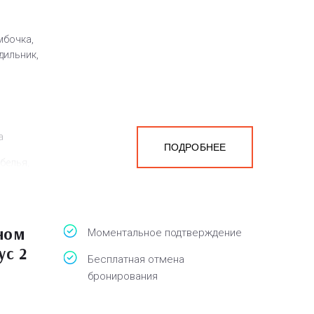
мбочка,
дильник,
а
ПОДРОБНЕЕ
белья,
ном
Моментальное подтверждение
ус 2
Бесплатная отмена
бронирования