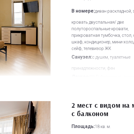
В номере:
диван раскладной, 
кровать двуспальная/ две
полутороспальные кровати,
прикроватная тумбочка, стол, 
шкаф, кондиционер, мини-холо
сейф, телевизор ЖК
Санузел:
с душем, туалетные
принадлежности, фен
Другое:
Wi-Fi бесплатно, смен
полотенец, смена постельного 
уборка номера
Дополнительное место:
2 мест с видом на
2
с балконом
Площадь:
18 кв. м.