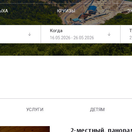
ЫХА
КРУИЗЫ
Э
Когда
Т
16.05.2026 - 26.05.2026
2
УСЛУГИ
ДЕТЯМ
2-местный, панор