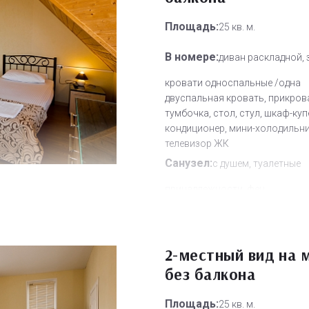
Площадь:
25 кв. м.
В номере:
диван раскладной, 
кровати односпальные /одна
двуспальная кровать, прикров
тумбочка, стол, стул, шкаф-куп
кондиционер, мини-холодильни
телевизор ЖК
Санузел:
с душем, туалетные
принадлежности, фен
Другое:
Wi-Fi бесплатно, смен
полотенец, смена постельного 
уборка номера
2-местный вид на 
Дополнительное место:
без балкона
2
Площадь:
25 кв. м.