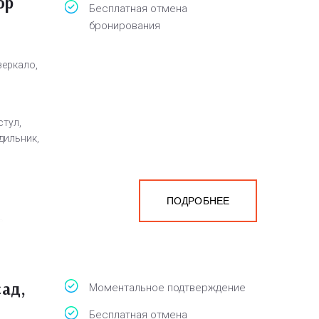
ор
Бесплатная отмена
бронирования
зеркало,
стул,
дильник,
ПОДРОБНЕЕ
а
белья,
сад,
Моментальное подтверждение
Бесплатная отмена