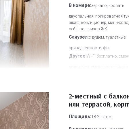
В номере:
зеркало, кровать
двуспальная, прикроватная ту
шкаф, кондиционер, мини-холо
сейф, телевизор ЖК
Санузел:
с душем, туалетные
принадлежности, фен
Другое:
Wi-Fi бесплатно, смен
полотенец, смена постельного 
уборка номера
Дополнительное место:
0
2-местный с балко
или террасой, корп
Площадь:
18-20 кв. м.