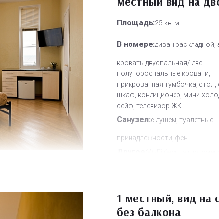
местный вид на дв
Площадь:
25 кв. м.
В номере:
диван раскладной, 
кровать двуспальная/ две
полутороспальные кровати,
прикроватная тумбочка, стол, 
шкаф, кондиционер, мини-холо
сейф, телевизор ЖК
Санузел:
с душем, туалетные
принадлежности, фен
Другое:
Wi-Fi бесплатно, смен
полотенец, смена постельного 
уборка номера
Дополнительное место:
1 местный, вид на 
0
без балкона