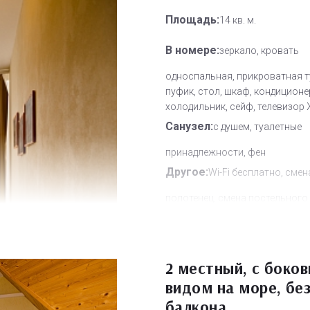
Площадь:
14 кв. м.
В номере:
зеркало, кровать
односпальная, прикроватная т
пуфик, стол, шкаф, кондиционе
холодильник, сейф, телевизор
Санузел:
с душем, туалетные
принадлежности, фен
Другое:
Wi-Fi бесплатно, смен
полотенец, смена постельного 
уборка номера
Дополнительное место:
0
2 местный, с боко
видом на море, бе
балкона