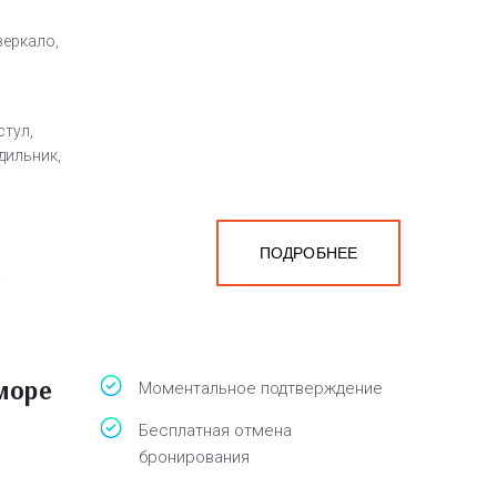
зеркало,
стул,
дильник,
ПОДРОБНЕЕ
а
белья,
 море
Моментальное подтверждение
Бесплатная отмена
бронирования