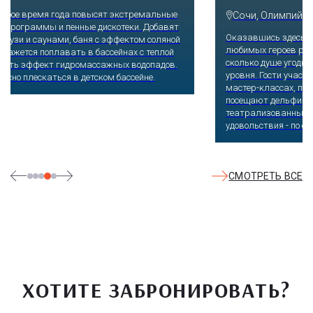
Сочи, Олимпийский проспект, 21
Оказавшись здесь, словно попадаешь в сказку: встречаешь
любимых героев русского фольклора, получаешь возможность
сколько душе угодно кататься на аттракционах европейского
уровня. Гости участвуют в увлекательных квестах и творческих
мастер-классах, прогуливаются по тематическим землям,
посещают дельфинарий, совариум, атомариум,
театрализованные и музыкальные постановки. И все эти
удовольствия - по единому входному билету.
СМОТРЕТЬ ВСЕ
ХОТИТЕ ЗАБРОНИРОВАТЬ?