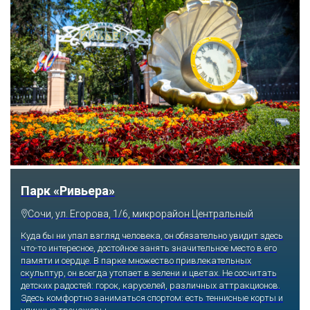
Аквапарк «АКВАЛОО»
Сочи, ул. Декабристов, 78б
Градусы веселья в любое время года повысят экстремальные
горки, анимационные программы и пенные дискотеки. Добавят
жару SPA-зоны с джакузи и саунами, баня с эффектом соляной
комнаты. Никто не откажется поплавать в бассейнах с теплой
морской водой, испытать эффект гидромассажных водопадов.
Малыши могут безопасно плескаться в детском бассейне.