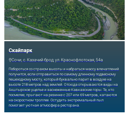
Парк «Ривьера»
Сочи, ул. Егорова, 1/6, микрорайон Центральный
Куда бы ни упал взгляд человека, он обязательно увидит здесь
что-то интересное, достойное занять значительное место в его
памяти и сердце. В парке множество привлекательных
скульптур, он всегда утопает в зелени и цветах. Не сосчитать
детских радостей: горок, каруселей, различных аттракционов.
Здесь комфортно заниматься спортом: есть теннисные корты и
уличные тренажеры.