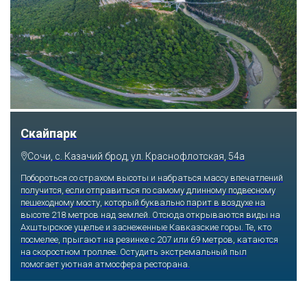
Парк «Ривьера»
Сочи, ул. Егорова, 1/6, микрорайон Центральный
Куда бы ни упал взгляд человека, он обязательно увидит здесь
что-то интересное, достойное занять значительное место в его
памяти и сердце. В парке множество привлекательных
скульптур, он всегда утопает в зелени и цветах. Не сосчитать
детских радостей: горок, каруселей, различных аттракционов.
Здесь комфортно заниматься спортом: есть теннисные корты и
уличные тренажеры.