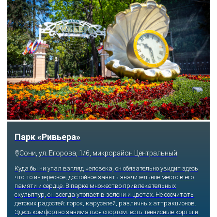
Аквапарк «АКВАЛОО»
Сочи, ул. Декабристов, 78б
Градусы веселья в любое время года повысят экстремальные
горки, анимационные программы и пенные дискотеки. Добавят
жару SPA-зоны с джакузи и саунами, баня с эффектом соляной
комнаты. Никто не откажется поплавать в бассейнах с теплой
морской водой, испытать эффект гидромассажных водопадов.
Малыши могут безопасно плескаться в детском бассейне.