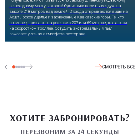
получится, если отправиться по самому длинному подвесному
пешеходному мосту, который буквально парит в воздухе на
высоте 218 метров над землей. Отсюда открываются виды на
Ахштырское ущелье и заснеженные Кавказские горы. Те, кто
посмелее, прыгают на резинке с 207 или 69 метров, катаются
на скоростном троллее. Остудить экстремальный пыл
помогает уютная атмосфера ресторана.
СМОТРЕТЬ ВСЕ
ХОТИТЕ ЗАБРОНИРОВАТЬ?
ПЕРЕЗВОНИМ ЗА 24 СЕКУНДЫ