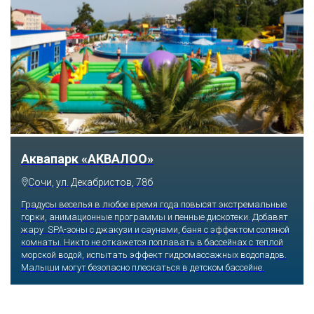
Тематический парк развлечений «Сочи
Парк»
Сочи, Олимпийский проспект, 21
Оказавшись здесь, словно попадаешь в сказку: встречаешь
любимых героев русского фольклора, получаешь возможность
сколько душе угодно кататься на аттракционах европейского
уровня. Гости участвуют в увлекательных квестах и творческих
мастер-классах, прогуливаются по тематическим землям,
посещают дельфинарий, совариум, атомариум,
театрализованные и музыкальные постановки. И все эти