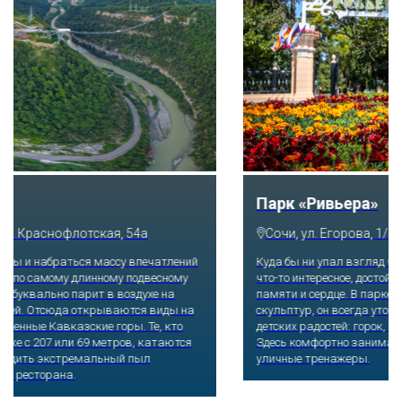
Скайпарк
Сочи, с. Казачий брод, ул. Краснофлотская, 54а
Побороться со страхом высоты и набраться массу впечатлений
получится, если отправиться по самому длинному подвесному
пешеходному мосту, который буквально парит в воздухе на
высоте 218 метров над землей. Отсюда открываются виды на
Ахштырское ущелье и заснеженные Кавказские горы. Те, кто
посмелее, прыгают на резинке с 207 или 69 метров, катаются
на скоростном троллее. Остудить экстремальный пыл
помогает уютная атмосфера ресторана.