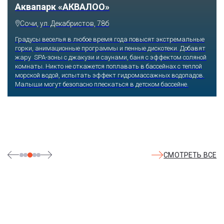
Аквапарк «АКВАЛОО»
Сочи, ул. Декабристов, 78б
Градусы веселья в любое время года повысят экстремальные
горки, анимационные программы и пенные дискотеки. Добавят
жару SPA-зоны с джакузи и саунами, баня с эффектом соляной
комнаты. Никто не откажется поплавать в бассейнах с теплой
морской водой, испытать эффект гидромассажных водопадов.
Малыши могут безопасно плескаться в детском бассейне.
СМОТРЕТЬ ВСЕ