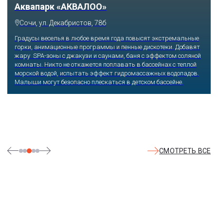
Аквапарк «АКВАЛОО»
Сочи, ул. Декабристов, 78б
Градусы веселья в любое время года повысят экстремальные
горки, анимационные программы и пенные дискотеки. Добавят
жару SPA-зоны с джакузи и саунами, баня с эффектом соляной
комнаты. Никто не откажется поплавать в бассейнах с теплой
морской водой, испытать эффект гидромассажных водопадов.
Малыши могут безопасно плескаться в детском бассейне.
СМОТРЕТЬ ВСЕ