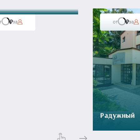
т
за
от
за
Радужный