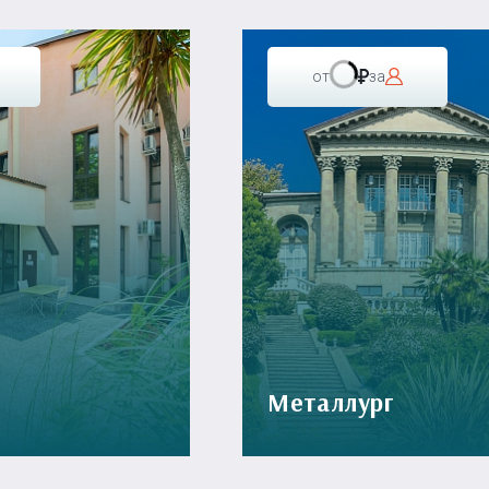
от
за
Металлург