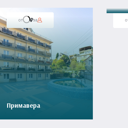
от
за
о
Примавера