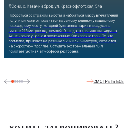
Сочи, ул. Егорова, 1/6, микрорайон Центральный
Куда бы ни упал взгляд человека, он обязательно увидит здесь
что-то интересное, достойное занять значительное место в его
памяти и сердце. В парке множество привлекательных
скульптур, он всегда утопает в зелени и цветах. Не сосчитать
детских радостей: горок, каруселей, различных аттракционов.
Здесь комфортно заниматься спортом: есть теннисные корты и
уличные тренажеры.
СМОТРЕТЬ ВСЕ
ХОТИТЕ ЗАБРОНИРОВАТЬ?