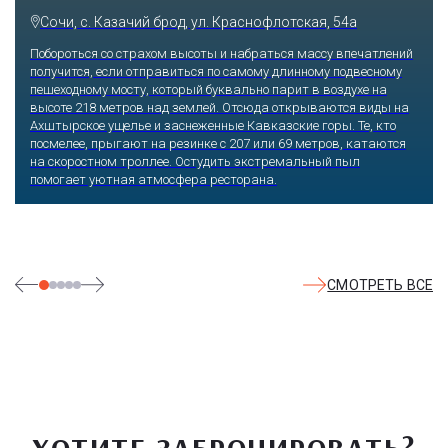
Сочи, ул. Егорова, 1/6, микрорайон Центральный
Куда бы ни упал взгляд человека, он обязательно увидит здесь
что-то интересное, достойное занять значительное место в его
памяти и сердце. В парке множество привлекательных
скульптур, он всегда утопает в зелени и цветах. Не сосчитать
детских радостей: горок, каруселей, различных аттракционов.
Здесь комфортно заниматься спортом: есть теннисные корты и
уличные тренажеры.
СМОТРЕТЬ ВСЕ
ХОТИТЕ ЗАБРОНИРОВАТЬ?