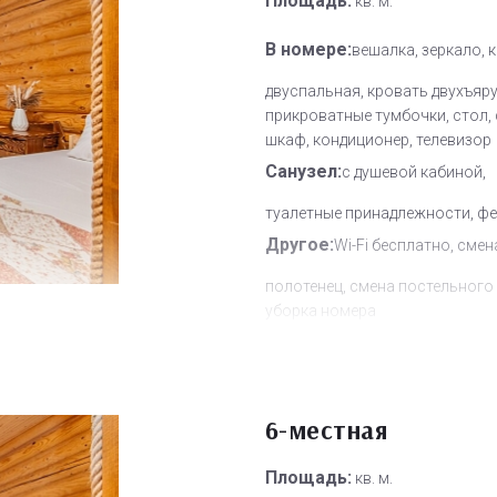
Площадь:
кв. м.
В номере:
вешалка, зеркало, 
двуспальная, кровать двухъяру
прикроватные тумбочки, стол, 
шкаф, кондиционер, телевизор
Санузел:
с душевой кабиной,
туалетные принадлежности, ф
Другое:
Wi-Fi бесплатно, смен
полотенец, смена постельного 
уборка номера
Дополнительное место:
0
6-местная
Площадь:
кв. м.