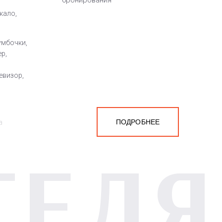
бронирования
кало,
умбочки,
ер,
евизор,
ПОДРОБНЕЕ
а
ТЕЛЯ
белья,