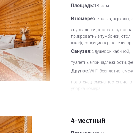
Площадь:
18 кв. м.
В номере:
вешалка, зеркало, 
двуспальная, кровать односпа
прикроватные тумбочки, стол, 
шкаф, кондиционер, телевизор
Санузел:
с душевой кабиной,
туалетные принадлежности, ф
Другое:
Wi-Fi бесплатно, смен
полотенец, смена постельного 
уборка номера
Дополнительное место:
0
4-местный