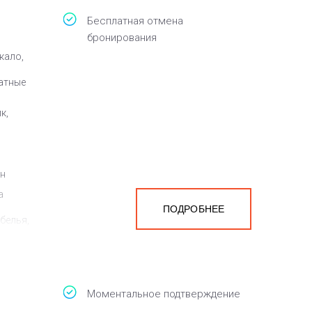
Бесплатная отмена
бронирования
кало,
атные
к,
ен
а
ПОДРОБНЕЕ
белья,
Моментальное подтверждение