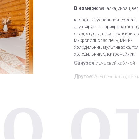
В номере:
вешалка, диван, зер
кровать двуспальная, кровать
двухъярусная, прикроватные т
стол, стулья, шкаф, кондицион
микроволновая печь, мини-
холодильник, мультиварка, тел
холодильник, электрочайник
Санузел:
с душевой кабиной
Другое:
Wi-Fi бесплатно, смен
О О
полотенец, смена постельного 
уборка номера
Дополнительное место:
0