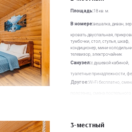
Площадь:
18 кв. м.
В номере:
вешалка, диван, зер
кровать двуспальная, прикров
тумбочки, стол, стулья, шкаф,
кондиционер, мини-холодильни
телевизор, электрочайник
Санузел:
с душевой кабиной,
туалетные принадлежности, ф
Другое:
Wi-Fi бесплатно, смен
полотенец, смена постельного 
уборка номера
Дополнительное место:
1
3-местный