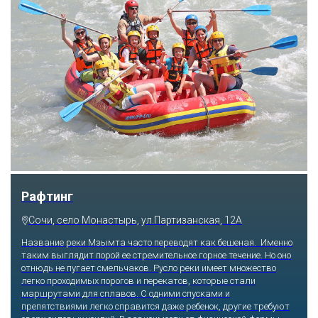
Скайпарк
Сочи, с. Казачий брод, ул. Краснофлотская, 54а
Побороться со страхом высоты и набраться массу впечатлений
получится, если отправиться по самому длинному подвесному
пешеходному мосту, который буквально парит в воздухе на
высоте 218 метров над землей. Отсюда открываются виды на
Ахштырское ущелье и заснеженные Кавказские горы. Те, кто
посмелее, прыгают на резинке с 207 или 69 метров, катаются