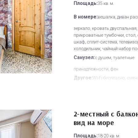
Площадь:
35 кв. м.
В номере:
вешалка, диван рас
зеркало, кровать двуспальная,
прикроватные тумбочки, стол, 
шкаф, сплит-система, телевизо
холодильник, чайный набор п
Санузел:
с душем, туалетные
принадлежности, фен
Другое:
Wi-Fi бесплатно, смен
полотенец, смена постельного 
уборка номера
Дополнительное место:
0
2-местный с балко
вид на море
Площадь:
18-20 кв. м.