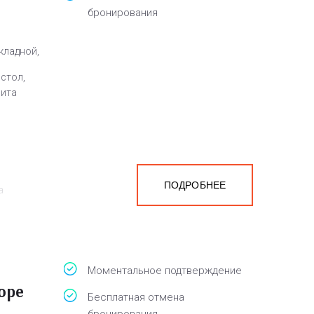
бронирования
кладной,
 стол,
лита
ПОДРОБНЕЕ
а
белья,
Моментальное подтверждение
оре
Бесплатная отмена