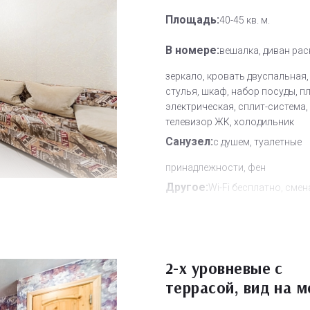
Площадь:
40-45 кв. м.
В номере:
вешалка, диван рас
зеркало, кровать двуспальная,
стулья, шкаф, набор посуды, п
электрическая, сплит-система,
телевизор ЖК, холодильник
Санузел:
с душем, туалетные
принадлежности, фен
Другое:
Wi-Fi бесплатно, смен
полотенец, смена постельного 
уборка номера
Дополнительное место:
1
2-х уровневые с
террасой, вид на м