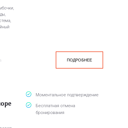
мбочки,
ды,
стема,
айный
ПОДРОБНЕЕ
а
белья,
Моментальное подтверждение
море
Бесплатная отмена
бронирования