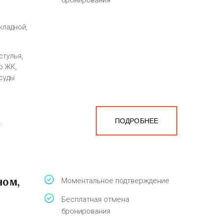
бронирования
кладной,
стулья,
р ЖК,
осуды
ПОДРОБНЕЕ
а
белья,
ном,
Моментальное подтверждение
Бесплатная отмена
бронирования