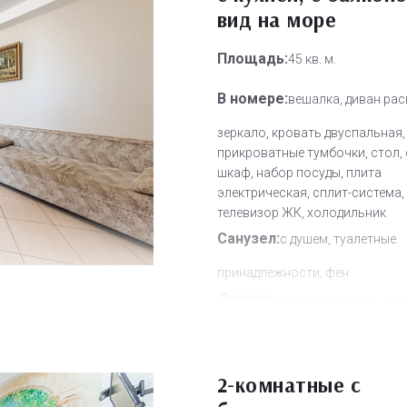
вид на море
Площадь:
45 кв. м.
В номере:
вешалка, диван рас
зеркало, кровать двуспальная,
прикроватные тумбочки, стол, 
шкаф, набор посуды, плита
электрическая, сплит-система,
телевизор ЖК, холодильник
Санузел:
с душем, туалетные
принадлежности, фен
Другое:
смена полотенец, сме
постельного белья, уборка но
Дополнительное место:
1
2-комнатные с