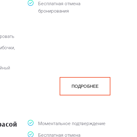
Бесплатная отмена
бронирования
кровать
мбочки,
айный
ПОДРОБНЕЕ
а
белья,
расой
Моментальное подтверждение
Бесплатная отмена