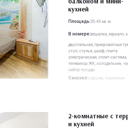
балконом и мини-
кухней
Площадь:
35-45 кв. м.
В номере:
вешалка, зеркало, 
двуспальная, прикроватные ту
стол, стулья, шкаф, плита
электрическая, сплит-система,
телевизор ЖК, холодильник, ч
набор посуды
Санузел:
с душем, туалетные
принадлежности, фен
Другое:
Wi-Fi бесплатно, смен
полотенец, смена постельного 
уборка номера
2-комнатные с тер
Дополнительное место:
и кухней
1