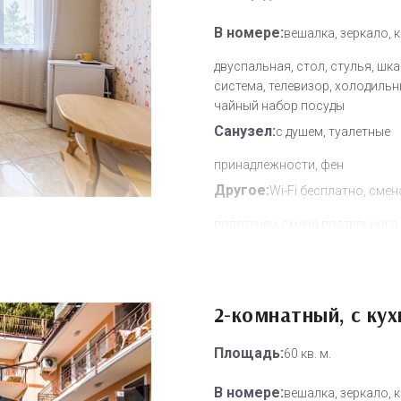
В номере:
вешалка, зеркало, 
двуспальная, стол, стулья, шка
система, телевизор, холодильн
чайный набор посуды
Санузел:
с душем, туалетные
принадлежности, фен
Другое:
Wi-Fi бесплатно, смен
полотенец, смена постельного 
уборка номера
Дополнительное место:
1
2-комнатный, с кух
Площадь:
60 кв. м.
В номере:
вешалка, зеркало, 