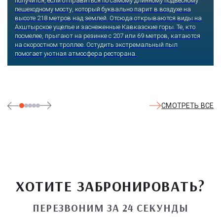
получится, если отправиться по самому длинному подвесному
пешеходному мосту, который буквально парит в воздухе на
высоте 218 метров над землей. Отсюда открываются виды на
Ахштырское ущелье и заснеженные Кавказские горы. Те, кто
посмелее, прыгают на резинке с 207 или 69 метров, катаются
на скоростном троллее. Остудить экстремальный пыл
помогает уютная атмосфера ресторана.
СМОТРЕТЬ ВСЕ
ХОТИТЕ ЗАБРОНИРОВАТЬ?
ПЕРЕЗВОНИМ ЗА 24 СЕКУНДЫ