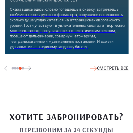
Оказавшись здесь, словно попадаешь в сказку: встречаешь
любимых героев русского фольклора, получаешь возможность
сколько душе угодно кататься на аттракционах европейского
уровня. Гости участвуют в увлекательных квестах и творческих
мастер-классах, прогуливаются по тематическим землям,
посещают дельфинарий, совариум, атомариум,
театрализованные и музыкальные постановки. И все эти
удовольствия - по единому входному билету.
СМОТРЕТЬ ВСЕ
ХОТИТЕ ЗАБРОНИРОВАТЬ?
ПЕРЕЗВОНИМ ЗА 24 СЕКУНДЫ