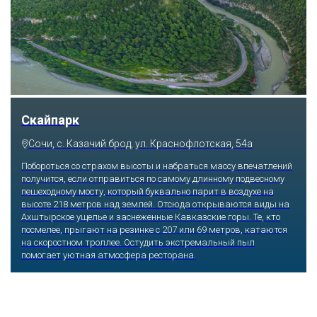
Скайпарк
Сочи, с. Казачий брод, ул. Краснофлотская, 54а
Побороться со страхом высоты и набраться массу впечатлений
получится, если отправиться по самому длинному подвесному
пешеходному мосту, который буквально парит в воздухе на
высоте 218 метров над землей. Отсюда открываются виды на
Ахштырское ущелье и заснеженные Кавказские горы. Те, кто
посмелее, прыгают на резинке с 207 или 69 метров, катаются
на скоростном троллее. Остудить экстремальный пыл
помогает уютная атмосфера ресторана.